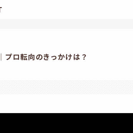
T
側｜プロ転向のきっかけは？
。