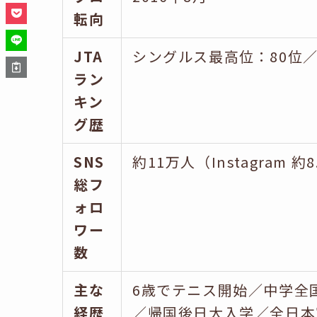
転向
JTA
シングルス最高位：80位
ラン
キン
グ歴
SNS
約11万人（Instagram 約
総フ
ォロ
ワー
数
主な
6歳でテニス開始／中学全
経歴
／帰国後日大入学／全日本