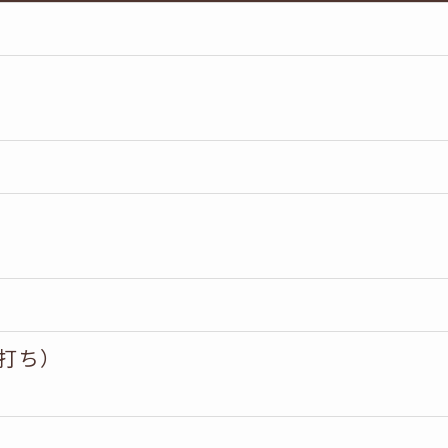
）
打ち）