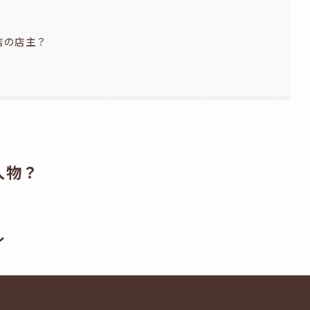
店の店主？
人物？
ル