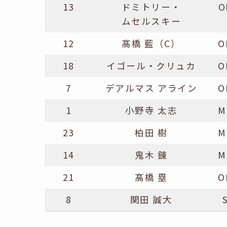
13
ドミトリー・
O
ムセルスキー
12
髙橋 藍（C）
O
18
イゴール・クリュカ
O
7
デアルマス アライン
O
1
小野寺 太志
M
23
柏田 樹
M
14
鬼木 錬
M
21
髙橋 塁
O
8
関田 誠大