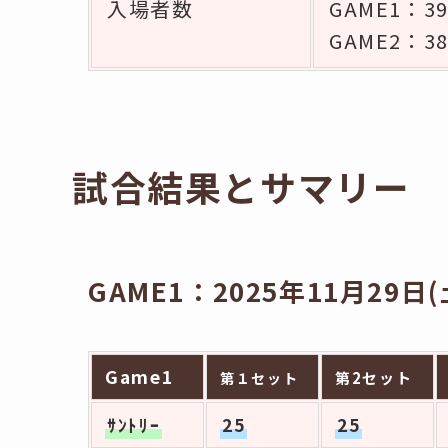
入場者数
GAME1：3
GAME2：3
試合結果とサマリー
GAME1：2025年11月29日(
Game1
第2セット
第１セット
ｻﾝﾄﾘｰ
25
25