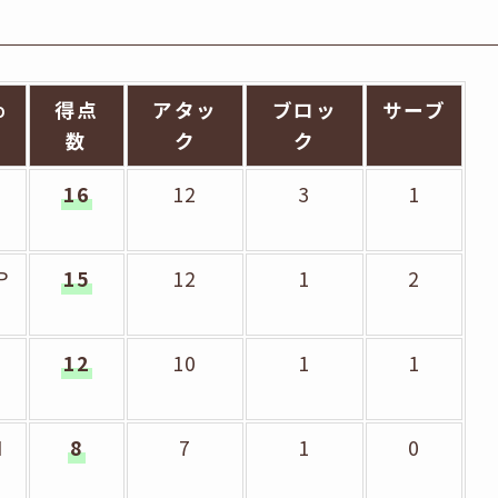
得点
アタッ
ブロッ
サーブ
O
数
ク
ク
O
16
12
3
1
H
P
15
12
1
2
O
12
10
1
1
H
M
8
7
1
0
B