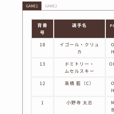
GAME1
GAME2
背番
選手名
P
号
18
イゴール・クリュ
カ
13
ドミトリー・
O
ムセルスキー
12
髙橋 藍（C）
1
小野寺 太志