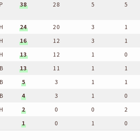
P
38
28
5
5
H
24
20
3
1
H
16
12
3
1
H
13
12
1
0
B
13
11
1
1
B
5
3
1
1
B
4
3
1
0
H
2
0
0
2
S
1
0
1
0