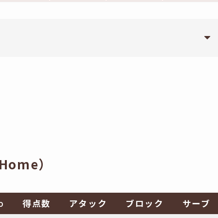
Home）
得点数
アタック
ブロック
サーブ
O