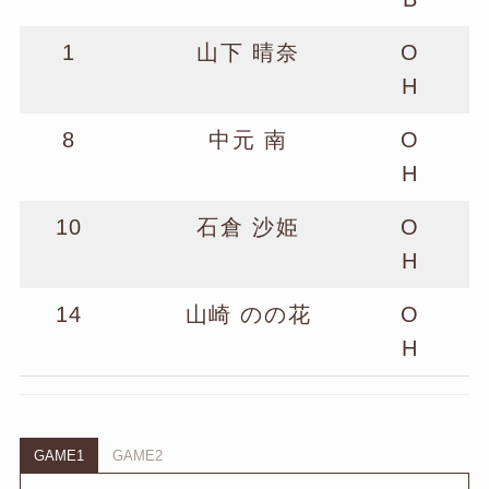
1
山下 晴奈
O
H
8
中元 南
O
H
10
石倉 沙姫
O
H
14
山崎 のの花
O
H
GAME1
GAME2