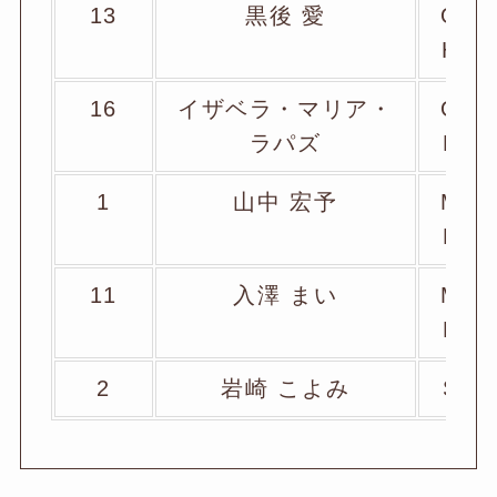
13
黒後 愛
O
H
16
イザベラ・マリア・
O
ラパズ
P
1
山中 宏予
M
B
11
入澤 まい
M
B
2
岩崎 こよみ
S