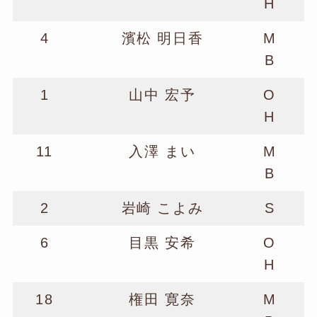
H
4
濱松 明日香
M
B
1
山中 宏予
O
H
11
入澤 まい
M
B
2
岩崎 こよみ
S
6
目黒 安希
O
H
18
権田 寛奈
M