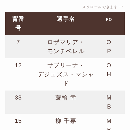
スクロールできます
背番
選手名
PO
号
7
ロザマリア・
O
モンチベレル
P
12
サブリーナ・
O
デジェズス・マシャ
H
ド
33
蓑輪 幸
M
B
15
柳 千嘉
M
B