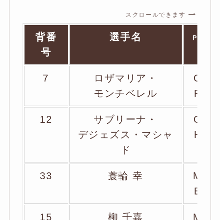
スクロールできます
背番
選手名
PO
号
7
ロザマリア・
O
モンチベレル
P
12
サブリーナ・
O
デジェズス・マシャ
H
ド
33
蓑輪 幸
M
B
15
柳 千嘉
M