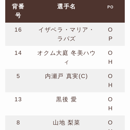
背番
選手名
PO
号
16
イザベラ・マリア・
O
ラパズ
P
14
オクム大庭 冬美ハウ
O
ィ
H
5
内瀬戸 真実(C)
O
H
13
黒後 愛
O
H
8
山地 梨菜
O