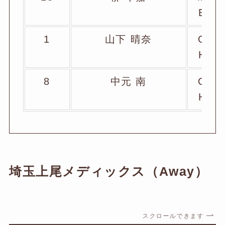
B
1
山下 晴奈
O
H
8
中元 南
O
H
埼玉上尾メディックス（Away）
スクロールできます