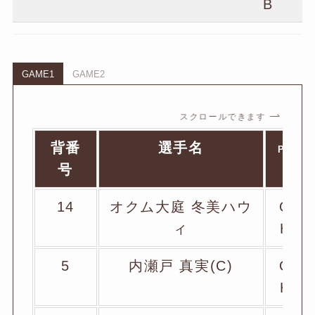
B
GAME1
GAME2
スクロールできます
背番
選手名
PO
号
14
オクム大庭 冬美ハウ
O
ィ
H
5
内瀬戸 真実(C)
O
H